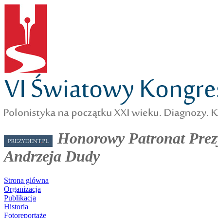
Honorowy Patronat Prezy
Andrzeja Dudy
Strona glówna
Organizacja
Publikacja
Historia
Fotoreportaże