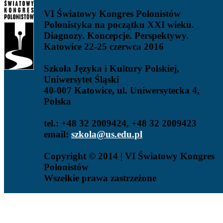
VI Światowy Kongres Polonistów
Polonistyka na początku XXI wieku.
Diagnozy. Koncepcje. Perspektywy.
Katowice 22-25 czerwca 2016
Szkoła Języka i Kultury Polskiej,
Uniwersytet Śląski
40-007 Katowice, ul. Uniwersytecka 4,
Polska
tel.: +48 32 2009424, +48 32 2009423
email:
szkola@us.edu.pl
Copyright © 2014 | VI Światowy Kongres
Polonistów
Wszelkie prawa zastrzeżone