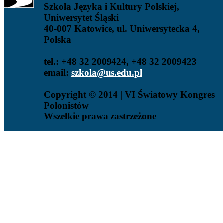
Szkoła Języka i Kultury Polskiej,
Uniwersytet Śląski
40-007 Katowice, ul. Uniwersytecka 4,
Polska
tel.: +48 32 2009424, +48 32 2009423
email:
szkola@us.edu.pl
Copyright © 2014 | VI Światowy Kongres
Polonistów
Wszelkie prawa zastrzeżone