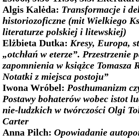
Algis Kalėda:
Transformacje i de
historiozoficzne (mit Wielkiego K
literaturze polskiej i litewskiej)
Elżbieta Dutka:
Kresy, Europa, st
„otchłań w eterze”. Przestrzenie p
zapomnienia w książce Tomasza 
Notatki z miejsca postoju”
Iwona Wróbel:
Posthumanizm cz
Postawy bohaterów wobec istot lu
nie-ludzkich w twórczości Olgi To
Carter
Anna Pilch:
Opowiadanie autopor