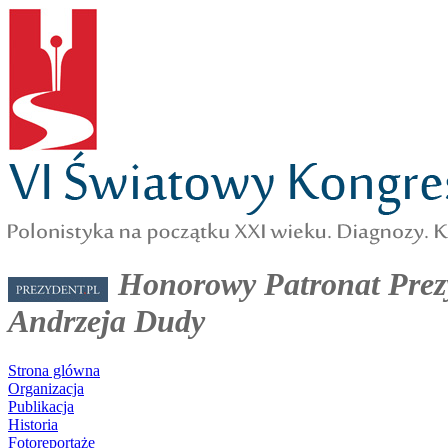
Honorowy Patronat Prezy
Andrzeja Dudy
Strona glówna
Organizacja
Publikacja
Historia
Fotoreportaże