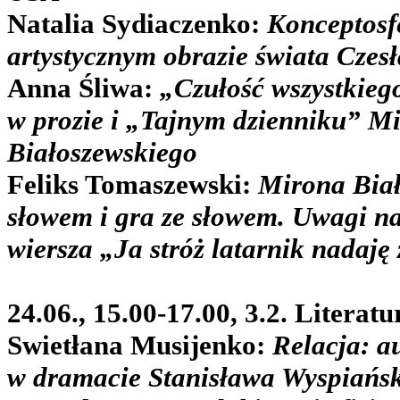
Natalia Sydiaczenko:
Konceptosf
artystycznym obrazie świata Czes
Anna Śliwa:
„Czułość wszystkieg
w prozie i „Tajnym dzienniku” M
Białoszewskiego
Feliks Tomaszewski:
Mirona Biał
słowem i gra ze słowem. Uwagi n
wiersza „Ja stróż latarnik nadaj
24.06., 15.00-17.00, 3.2. Literatu
Swietłana Musijenko:
Relacja: a
w dramacie Stanisława Wyspiańs