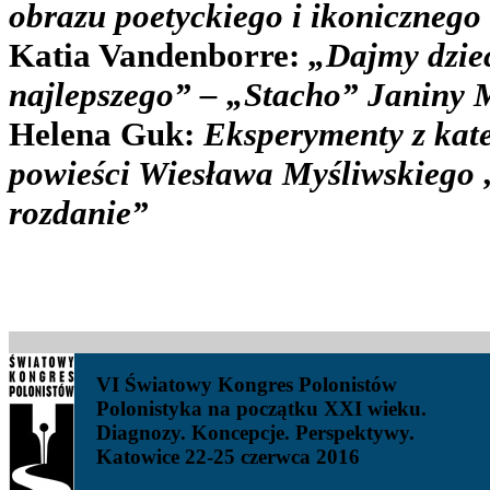
obrazu poetyckiego i ikonicznego
Katia Vandenborre:
„Dajmy dzie
najlepszego” – „Stacho” Janiny 
Helena Guk:
Eksperymenty z kat
powieści Wiesława Myśliwskiego 
rozdanie”
VI Światowy Kongres Polonistów
Polonistyka na początku XXI wieku.
Diagnozy. Koncepcje. Perspektywy.
Katowice 22-25 czerwca 2016