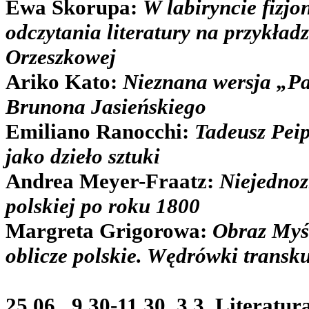
Ewa Skorupa:
W labiryncie fizj
odczytania literatury na przykładz
Orzeszkowej
Ariko Kato:
Nieznana wersja „Pa
Brunona Jasieńskiego
Emiliano Ranocchi:
Tadeusz Peip
jako dzieło sztuki
Andrea Meyer-Fraatz:
Niejednoz
polskiej po roku 1800
Margreta Grigorowa:
Obraz Myśl
oblicze polskie. Wędrówki transk
25.06., 9.30-11.30, 3.3. Literatur