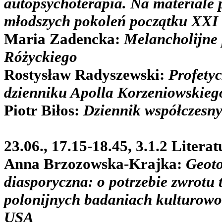
autopsychoterapia. Na materiale p
młodszych pokoleń początku XXI
Maria Zadencka:
Melancholijne
Różyckiego
Rostysław Radyszewski:
Profetyc
dzienniku Apolla Korzeniowskieg
Piotr Biłos:
Dziennik współczesny
23.06., 17.15-18.45, 3.1.2 Litera
Anna Brzozowska-Krajka:
Geot
diasporyczna: o potrzebie zwrotu
polonijnych badaniach kulturowo-
USA